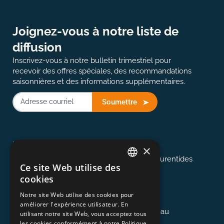
Joignez-vous à notre liste de
diffusion
Inscrivez-vous à notre bulletin trimestriel pour
recevoir des offres spéciales, des recommandations
saisonnières et des informations supplémentaires.
Soumettre
514-907-2823
Montréal
×
Desservant Montréal, les Cantons et les Laurentides
Ce site Web utilise des
ENGLISH
cookies
FRENCH
613-845-0127
Notre site Web utilise des cookies pour
Ottawa
améliorer l'expérience utilisateur. En
Desservant la région d'Ottawa et de Gatineau
utilisant notre site Web, vous acceptez tous
les cookies conformément à notre Politique