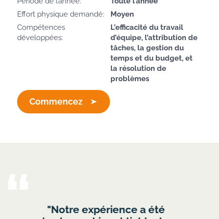
Période de l’année:
Toute l’année
Effort physique demandé:
Moyen
Compétences
L’efficacité du travail
développées:
d’équipe, l’attribution de
tâches, la gestion du
temps et du budget, et
la résolution de
problèmes
Commencez
"Je voulais juste vous dire que
"J