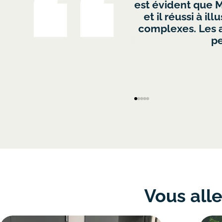
t/consolidation d'équipe,
employés proven
e des concepts théoriques
travailler ensem
ons étaient pertinentes et
sommes très 
die. Merci!
Vous all