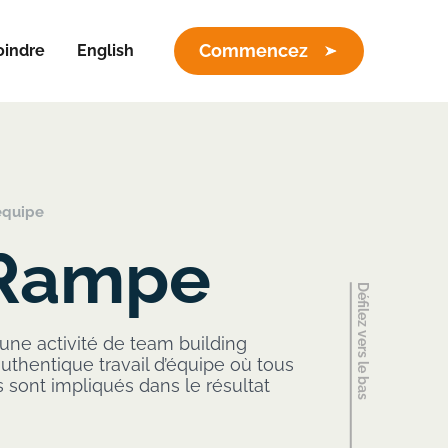
Commencez
oindre
English
équipe
 Rampe
ne activité de team building
uthentique travail d’équipe où tous
s sont impliqués dans le résultat