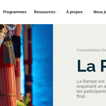
Programmes
Ressources
À propos
Nous j
Consolidation d'
La
La Rampe est u
requérant un a
les participant
final.