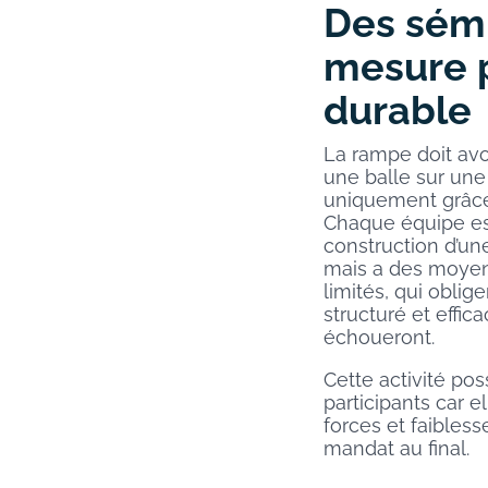
Des sémi
mesure 
durable
La rampe doit avo
une balle sur une
uniquement grâce 
Chaque équipe es
construction d’un
mais a des moyen
limités, qui oblige
structuré et effica
échoueront.
Cette activité po
participants car el
forces et faibless
mandat au final.