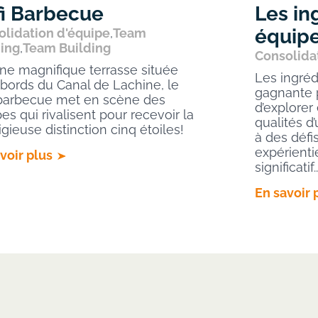
i Barbecue
Les in
équip
olidation d'équipe
,
Team
ding
,
Team Building
Consolida
ne magnifique terrasse située
Les ingréd
bords du Canal de Lachine, le
gagnante 
 barbecue met en scène des
d’explorer
es qui rivalisent pour recevoir la
qualités d
igieuse distinction cinq étoiles!
à des défi
expérienti
voir plus
significatif..
En savoir 