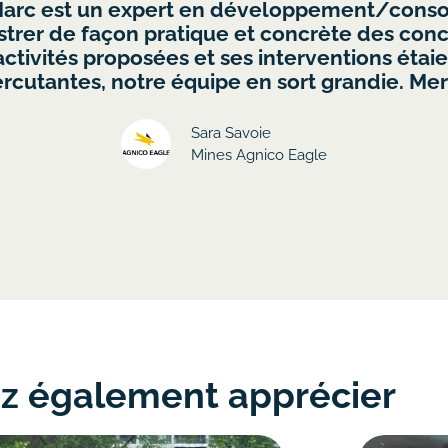
ant de différents départements. Ils n'ont p
ble. L'équipe entière a réellement apprécié l
heureux d'avoir choisi Team Building Montré
évènement."
Ximena Hernandez
Spécialiste en traiteur, Air Canada
ez également apprécier