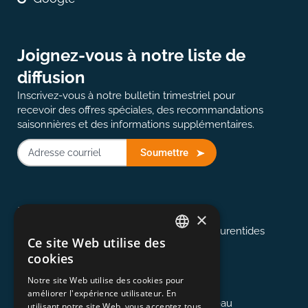
Joignez-vous à notre liste de
diffusion
Inscrivez-vous à notre bulletin trimestriel pour
recevoir des offres spéciales, des recommandations
saisonnières et des informations supplémentaires.
Soumettre
514-907-2823
Montréal
×
Desservant Montréal, les Cantons et les Laurentides
Ce site Web utilise des
ENGLISH
cookies
FRENCH
613-845-0127
Notre site Web utilise des cookies pour
Ottawa
améliorer l'expérience utilisateur. En
Desservant la région d'Ottawa et de Gatineau
utilisant notre site Web, vous acceptez tous