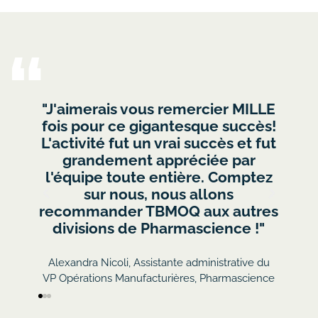
 vous remercier MILLE
" Nous avons tous app
e gigantesque succès!
chose et avons eu du
t un vrai succès et fut
L'exercice a été inté
nt appréciée par
fort réussi, nous
ute entière. Comptez
inspirerons po
us, nous allons
développement d
r TBMOQ aux autres
équipe."
de Pharmascience !"
Nathalie Meunie
Services de la comptabilité e
, Assistante administrative du
Radialpoint
nufacturières, Pharmascience