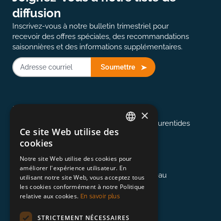
diffusion
Inscrivez-vous à notre bulletin trimestriel pour
recevoir des offres spéciales, des recommandations
saisonnières et des informations supplémentaires.
Soumettre
514-907-2823
Montréal
×
Desservant Montréal, les Cantons et les Laurentides
Ce site Web utilise des
ENGLISH
cookies
FRENCH
613-845-0127
Notre site Web utilise des cookies pour
Ottawa
améliorer l'expérience utilisateur. En
Desservant la région d'Ottawa et de Gatineau
utilisant notre site Web, vous acceptez tous
les cookies conformément à notre Politique
relative aux cookies.
En savoir plus
418-948-3364
Québec
STRICTEMENT NÉCESSAIRES