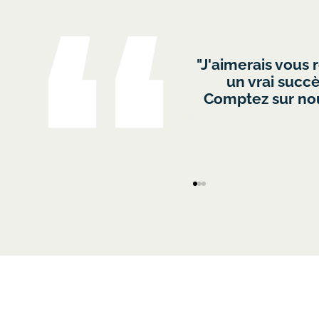
que succès! L'activité fut
" Nous avons tou
'équipe toute entière.
intéressant et f
aux autres divisions de
 du
ence