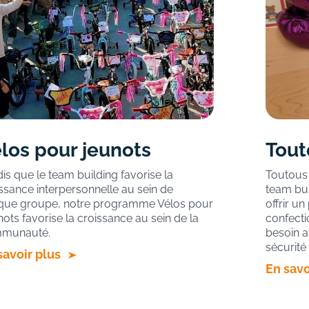
los pour jeunots
Tout
is que le team building favorise la
Toutous 
ssance interpersonnelle au sein de
team bui
que groupe, notre programme Vélos pour
offrir un
ots favorise la croissance au sein de la
confecti
munauté.
besoin a
sécurité
savoir plus
En savo