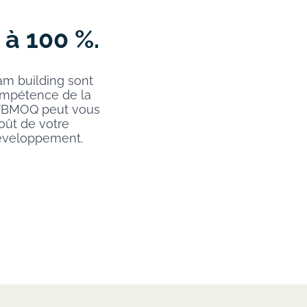
 à 100 %.
m building sont
ompétence de la
 TBMOQ peut vous
oût de votre
développement.