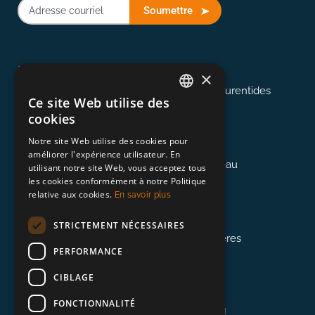
Soumettre
514-907-2823
Montréal
×
Desservant Montréal, les Cantons et les Laurentides
Ce site Web utilise des
ENGLISH
cookies
FRENCH
613-845-0127
Notre site Web utilise des cookies pour
Ottawa
améliorer l'expérience utilisateur. En
Desservant la région d'Ottawa et de Gatineau
utilisant notre site Web, vous acceptez tous
les cookies conformément à notre Politique
relative aux cookies.
En savoir plus
418-948-3364
Québec
STRICTEMENT NÉCESSAIRES
Desservant le Québec, à l'est de Trois-Rivières
PERFORMANCE
CIBLAGE
888-673-0132
Beyond
FONCTIONNALITÉ
Desservant Toronto, Vancouver, et Beyond!