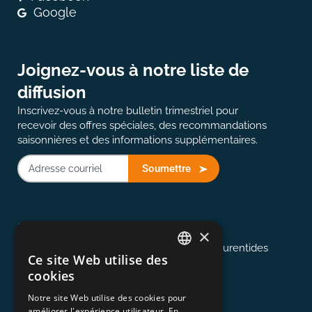
Google
Joignez-vous à notre liste de
diffusion
Inscrivez-vous à notre bulletin trimestriel pour
recevoir des offres spéciales, des recommandations
saisonnières et des informations supplémentaires.
Soumettre
514-907-2823
Montréal
×
Desservant Montréal, les Cantons et les Laurentides
Ce site Web utilise des
ENGLISH
cookies
FRENCH
613-845-0127
Notre site Web utilise des cookies pour
Ottawa
améliorer l'expérience utilisateur. En