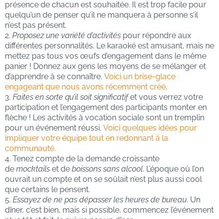
présence de chacun est souhaitée. Il est trop facile pour
quelqu’un de penser qu’il ne manquera à personne s’il
n’est pas présent.
Proposez une variété d’activités
pour répondre aux
différentes personnalités. Le karaoké est amusant, mais ne
mettez pas tous vos œufs d’engagement dans le même
panier ! Donnez aux gens les moyens de se mélanger et
d’apprendre à se connaître.
Voici un brise-glace
engageant que nous avons récemment créé
.
Faites en sorte qu’il soit significatif
et vous verrez votre
participation et l’engagement des participants monter en
flèche ! Les activités à vocation sociale sont un tremplin
pour un événement réussi.
Voici quelques idées pour
impliquer votre équipe tout en redonnant à la
communauté.
Tenez compte de la demande croissante
de
mocktails
et de
boissons sans alcool
. L’époque où l’on
ouvrait un compte et on se soûlait n’est plus aussi cool
que certains le pensent.
Essayez de ne pas dépasser les heures de bureau
. Un
dîner, c’est bien, mais si possible, commencez l’événement