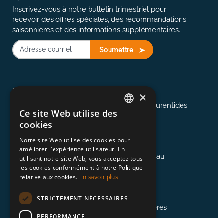
Inscrivez-vous à notre bulletin trimestriel pour
recevoir des offres spéciales, des recommandations
saisonnières et des informations supplémentaires.
Soumettre
514-907-2823
Montréal
×
Desservant Montréal, les Cantons et les Laurentides
Ce site Web utilise des
ENGLISH
cookies
FRENCH
613-845-0127
Notre site Web utilise des cookies pour
Ottawa
améliorer l'expérience utilisateur. En
Desservant la région d'Ottawa et de Gatineau
utilisant notre site Web, vous acceptez tous
les cookies conformément à notre Politique
relative aux cookies.
En savoir plus
418-948-3364
Québec
STRICTEMENT NÉCESSAIRES
Desservant le Québec, à l'est de Trois-Rivières
PERFORMANCE